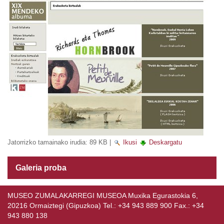
Jatorrizko tamainako irudia:
89 KB
|
Ikusi
Deskargatu
Galeria proba
MUSEO ZUMALAKARREGI MUSEOA Muxika Egurastokia 6,
20216 Ormaiztegi (Gipuzkoa) Tel.: +34 943 889 900 Fax.: +34
943 880 138