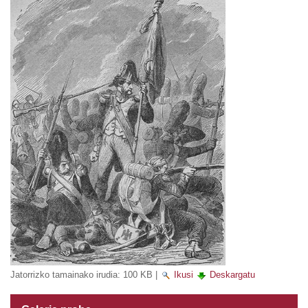
Jatorrizko tamainako irudia:
100 KB
|
Ikusi
Deskargatu