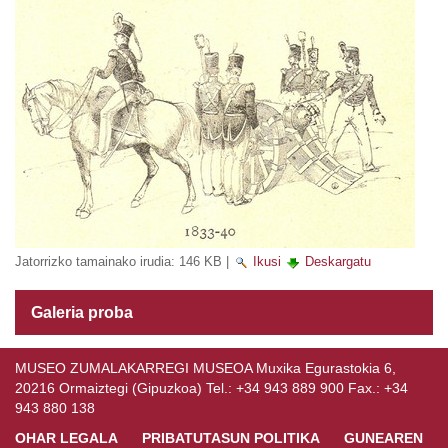
Jatorrizko tamainako irudia:
146 KB
|
Ikusi
Deskargatu
Galeria proba
MUSEO ZUMALAKARREGI MUSEOA Muxika Egurastokia 6,
20216 Ormaiztegi (Gipuzkoa) Tel.: +34 943 889 900 Fax.: +34
943 880 138
OHAR LEGALA
PRIBATUTASUN POLITIKA
GUNEAREN