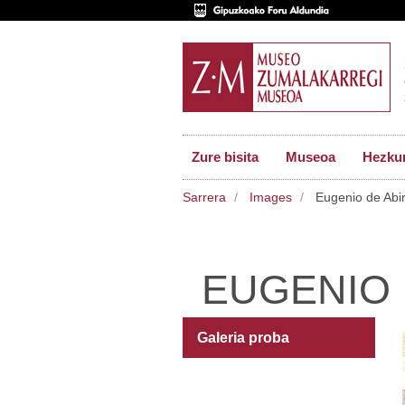
Zure bisita
Museoa
Hezkun
Sarrera
Images
Eugenio de Abi
EUGENIO 
Galeria proba