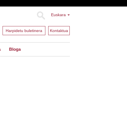
Euskara
Harpidetu buletinera
Kontaktua
a
Bloga