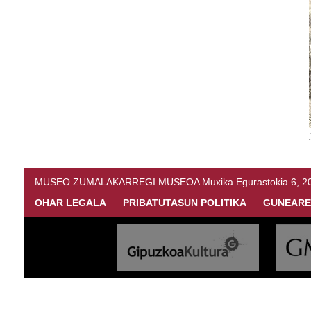
MUSEO ZUMALAKARREGI MUSEOA Muxika Egurastokia 6, 20216 
OHAR LEGALA
PRIBATUTASUN POLITIKA
GUNEARE