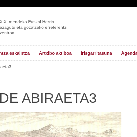
XIX. mendeko Euskal Herria
ezagutu eta gozatzeko erreferentzi
zentroa
tza eskaintza
Artxibo aktiboa
Irisgarritasuna
Agend
raeta3
DE ABIRAETA3