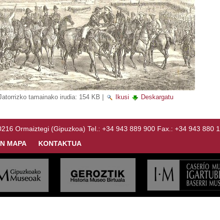
Jatorrizko tamainako irudia:
154 KB
|
Ikusi
Deskargatu
Ormaiztegi (Gipuzkoa) Tel.: +34 943 889 900 Fax.: +34 943 880 
N MAPA
KONTAKTUA