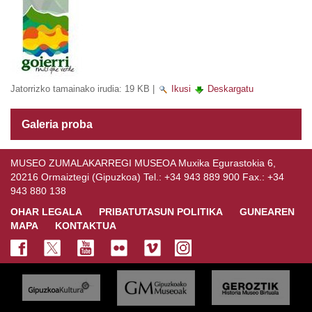
Jatorrizko tamainako irudia:
19 KB
|
Ikusi
Deskargatu
Galeria proba
MUSEO ZUMALAKARREGI MUSEOA Muxika Egurastokia 6,
20216 Ormaiztegi (Gipuzkoa) Tel.: +34 943 889 900 Fax.: +34
943 880 138
OHAR LEGALA
PRIBATUTASUN POLITIKA
GUNEAREN
MAPA
KONTAKTUA