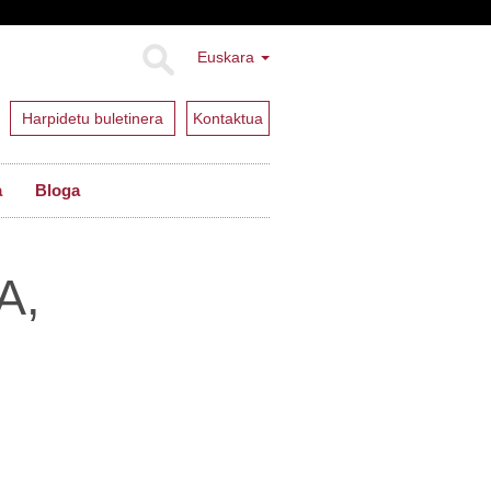
Euskara
Harpidetu buletinera
Kontaktua
a
Bloga
A,