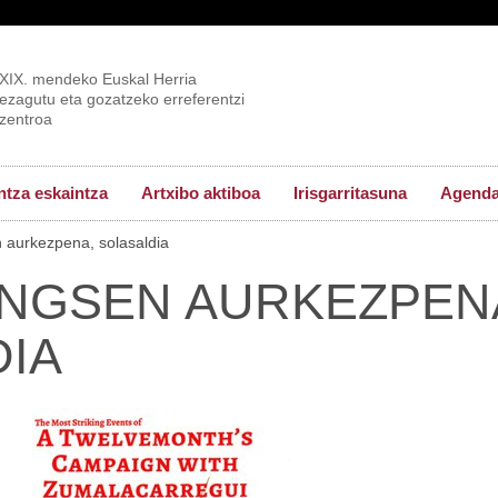
XIX. mendeko Euskal Herria
ezagutu eta gozatzeko erreferentzi
zentroa
tza eskaintza
Artxibo aktiboa
Irisgarritasuna
Agend
aurkezpena, solasaldia
INGSEN AURKEZPEN
IA