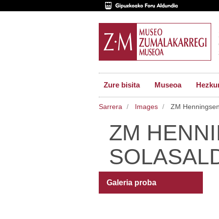
Zure bisita
Museoa
Hezkun
Sarrera
Images
ZM Henningsen 
ZM HENN
SOLASALD
Galeria proba