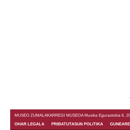
MUSEO ZUMALAKARREGI MUSEOA Muxika Egurastokia 6, 20216 
OHAR LEGALA
PRIBATUTASUN POLITIKA
GUNEARE