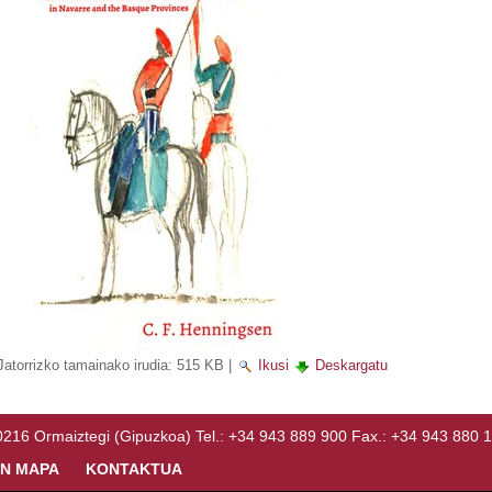
Jatorrizko tamainako irudia:
515 KB
|
Ikusi
Deskargatu
Ormaiztegi (Gipuzkoa) Tel.: +34 943 889 900 Fax.: +34 943 880 
N MAPA
KONTAKTUA