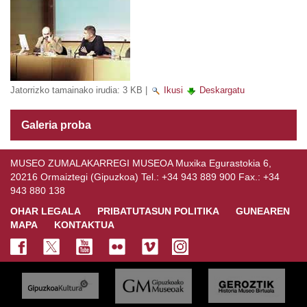
Jatorrizko tamainako irudia:
3 KB
|
Ikusi
Deskargatu
Galeria proba
MUSEO ZUMALAKARREGI MUSEOA Muxika Egurastokia 6,
20216 Ormaiztegi (Gipuzkoa) Tel.: +34 943 889 900 Fax.: +34
943 880 138
OHAR LEGALA
PRIBATUTASUN POLITIKA
GUNEAREN
MAPA
KONTAKTUA