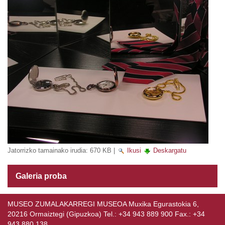
Jatorrizko tamainako irudia:
670 KB
|
Ikusi
Deskargatu
Galeria proba
MUSEO ZUMALAKARREGI MUSEOA Muxika Egurastokia 6,
20216 Ormaiztegi (Gipuzkoa) Tel.: +34 943 889 900 Fax.: +34
943 880 138