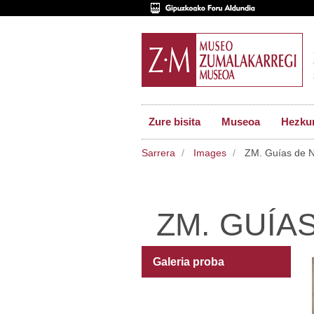
Zure bisita
Museoa
Hezkun
Sarrera
Images
ZM. Guías de N
ZM. GUÍA
Galeria proba