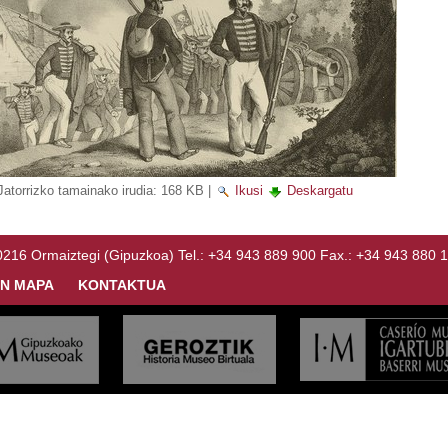
Jatorrizko tamainako irudia:
168 KB
|
Ikusi
Deskargatu
Ormaiztegi (Gipuzkoa) Tel.: +34 943 889 900 Fax.: +34 943 880 
N MAPA
KONTAKTUA