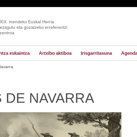
XIX. mendeko Euskal Herria
ezagutu eta gozatzeko erreferentzi
zentroa
tza eskaintza
Artxibo aktiboa
Irisgarritasuna
Agend
avarra
S DE NAVARRA