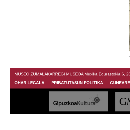
MUSEO ZUMALAKARREGI MUSEOA Muxika Egurastokia 6, 20216 
OHAR LEGALA
PRIBATUTASUN POLITIKA
GUNEARE