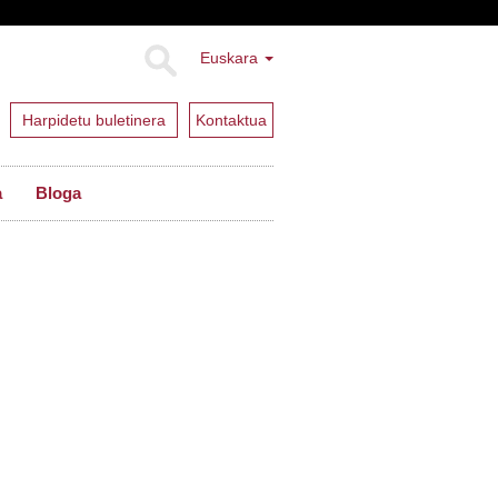
Euskara
Harpidetu buletinera
Kontaktua
a
Bloga