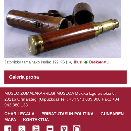
Jatorrizko tamainako irudia:
192 KB
|
Ikusi
Deskargatu
Galeria proba
MUSEO ZUMALAKARREGI MUSEOA Muxika Egurastokia 6,
20216 Ormaiztegi (Gipuzkoa) Tel.: +34 943 889 900 Fax.: +34
943 880 138
OHAR LEGALA
PRIBATUTASUN POLITIKA
GUNEAREN
MAPA
KONTAKTUA