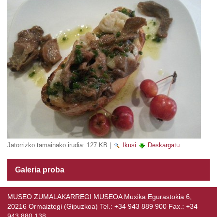
Jatorrizko tamainako irudia:
127 KB
|
Ikusi
Deskargatu
Galeria proba
MUSEO ZUMALAKARREGI MUSEOA Muxika Egurastokia 6,
20216 Ormaiztegi (Gipuzkoa) Tel.: +34 943 889 900 Fax.: +34
943 880 138