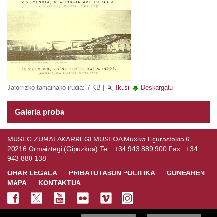
Jatorrizko tamainako irudia:
7 KB
|
Ikusi
Deskargatu
Galeria proba
MUSEO ZUMALAKARREGI MUSEOA Muxika Egurastokia 6,
20216 Ormaiztegi (Gipuzkoa) Tel.: +34 943 889 900 Fax.: +34
943 880 138
OHAR LEGALA
PRIBATUTASUN POLITIKA
GUNEAREN
MAPA
KONTAKTUA