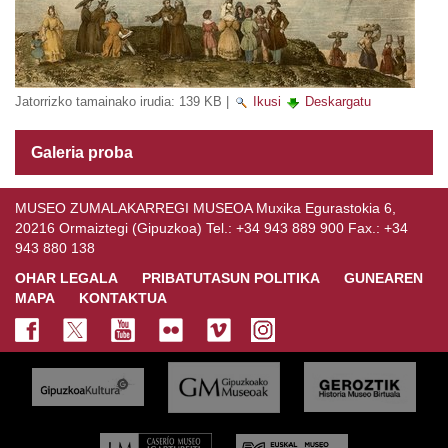
Jatorrizko tamainako irudia:
139 KB
|
Ikusi
Deskargatu
Galeria proba
MUSEO ZUMALAKARREGI MUSEOA Muxika Egurastokia 6,
20216 Ormaiztegi (Gipuzkoa) Tel.: +34 943 889 900 Fax.: +34
943 880 138
OHAR LEGALA
PRIBATUTASUN POLITIKA
GUNEAREN
MAPA
KONTAKTUA