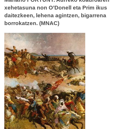
xehetasuna non O’Donell eta Prim ikus
daitezkeen, lehena agintzen, bigarrena
borrokatzen. (MNAC)