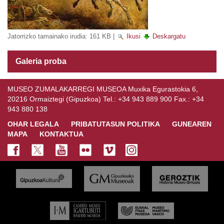
Jatorrizko tamainako irudia:
161 KB
|
Ikusi
Deskargatu
Galeria proba
MUSEO ZUMALAKARREGI MUSEOA Muxika Egurastokia 6,
20216 Ormaiztegi (Gipuzkoa) Tel.: +34 943 889 900 Fax.: +34
943 880 138
OHAR LEGALA
PRIBATUTASUN POLITIKA
GUNEAREN
MAPA
KONTAKTUA