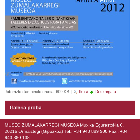
Jatorrizko tamainako irudia:
609 KB
|
Ikusi
Deskargatu
Galeria proba
MUSEO ZUMALAKARREGI MUSEOA Muxika Egurastokia 6,
20216 Ormaiztegi (Gipuzkoa) Tel.: +34 943 889 900 Fax.: +34
943 880 138