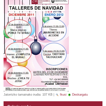
Jatorrizko tamainako irudia:
107 KB
|
Ikusi
Deskargatu