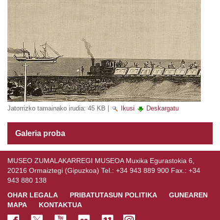
Jatorrizko tamainako irudia:
45 KB
|
Ikusi
Deskargatu
Galeria proba
MUSEO ZUMALAKARREGI MUSEOA Muxika Egurastokia 6,
20216 Ormaiztegi (Gipuzkoa) Tel.: +34 943 889 900 Fax.: +34
943 880 138
OHAR LEGALA
PRIBATUTASUN POLITIKA
GUNEAREN
MAPA
KONTAKTUA