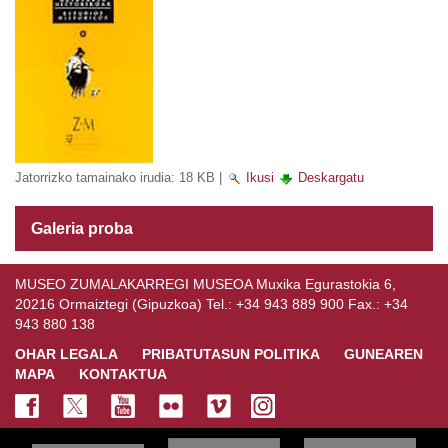
Jatorrizko tamainako irudia:
18 KB
|
Ikusi
Deskargatu
Galeria proba
MUSEO ZUMALAKARREGI MUSEOA Muxika Egurastokia 6,
20216 Ormaiztegi (Gipuzkoa) Tel.: +34 943 889 900 Fax.: +34
943 880 138
OHAR LEGALA
PRIBATUTASUN POLITIKA
GUNEAREN
MAPA
KONTAKTUA