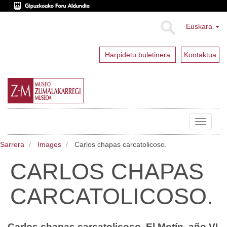
Euskara
Harpidetu buletinera
Kontaktua
Toggle
navigat
Sarrera
Images
Carlos chapas carcatolicoso.
CARLOS CHAPAS
CARCATOLICOSO.
Carlos chapas carcatolicoso. El Motín, año VI