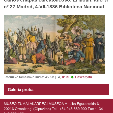
nº 27 Madrid, 4-VII-1886 Biblioteca Nacional
Jatorrizko tamainako irudia:
45 KB
|
Ikusi
Deskargatu
Galeria proba
MUSEO ZUMALAKARREGI MUSEOA Muxika Egurastokia 6,
20216 Ormaiztegi (Gipuzkoa) Tel.: +34 943 889 900 Fax.: +34