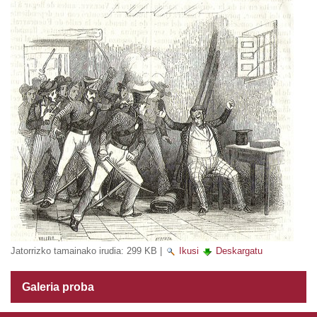
Jatorrizko tamainako irudia:
299 KB
|
Ikusi
Deskargatu
Galeria proba