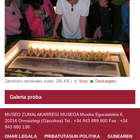
Jatorrizko tamainako irudia:
245 KB
|
Ikusi
Deskargatu
Galeria proba
MUSEO ZUMALAKARREGI MUSEOA Muxika Egurastokia 6,
20216 Ormaiztegi (Gipuzkoa) Tel.: +34 943 889 900 Fax.: +34
943 880 138
OHAR LEGALA
PRIBATUTASUN POLITIKA
GUNEAREN