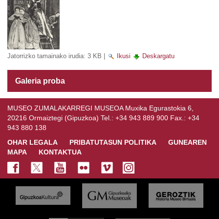
Jatorrizko tamainako irudia:
3 KB
|
Ikusi
Deskargatu
Galeria proba
MUSEO ZUMALAKARREGI MUSEOA Muxika Egurastokia 6,
20216 Ormaiztegi (Gipuzkoa) Tel.: +34 943 889 900 Fax.: +34
943 880 138
OHAR LEGALA
PRIBATUTASUN POLITIKA
GUNEAREN
MAPA
KONTAKTUA