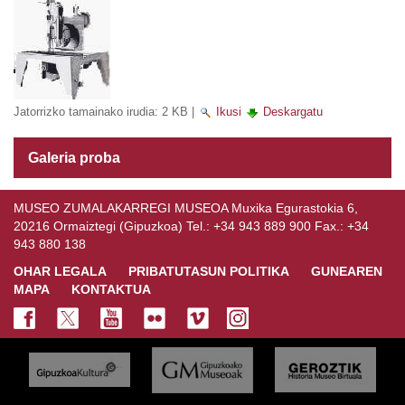
Jatorrizko tamainako irudia:
2 KB
|
Ikusi
Deskargatu
Galeria proba
MUSEO ZUMALAKARREGI MUSEOA Muxika Egurastokia 6,
20216 Ormaiztegi (Gipuzkoa) Tel.: +34 943 889 900 Fax.: +34
943 880 138
OHAR LEGALA
PRIBATUTASUN POLITIKA
GUNEAREN
MAPA
KONTAKTUA