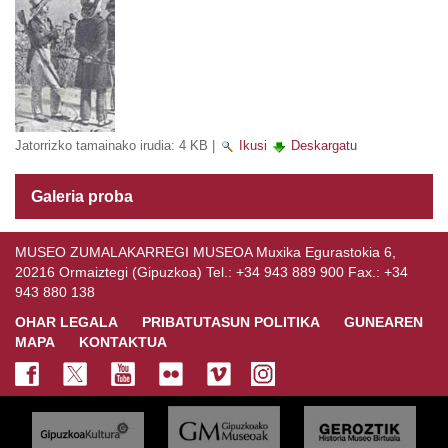
Jatorrizko tamainako irudia:
4 KB
|
Ikusi
Deskargatu
Galeria proba
MUSEO ZUMALAKARREGI MUSEOA Muxika Egurastokia 6,
20216 Ormaiztegi (Gipuzkoa) Tel.: +34 943 889 900 Fax.: +34
943 880 138
OHAR LEGALA
PRIBATUTASUN POLITIKA
GUNEAREN
MAPA
KONTAKTUA