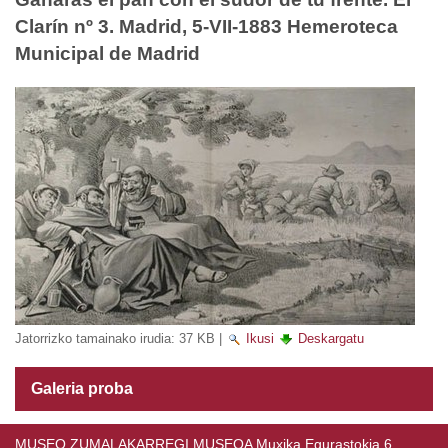
Clarín nº 3. Madrid, 5-VII-1883 Hemeroteca
Municipal de Madrid
Jatorrizko tamainako irudia:
37 KB
|
Ikusi
Deskargatu
Galeria proba
MUSEO ZUMALAKARREGI MUSEOA Muxika Egurastokia 6,