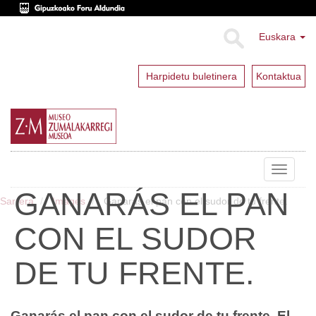
Euskara
Harpidetu buletinera
Kontaktua
Toggle
navigat
GANARÁS EL PAN
Sarrera
Images
Ganarás el pan con el sudor de tu frente.
CON EL SUDOR
DE TU FRENTE.
Ganarás el pan con el sudor de tu frente. El