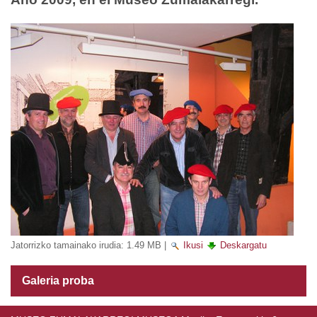
Jatorrizko tamainako irudia:
1.49 MB
|
Ikusi
Deskargatu
Galeria proba