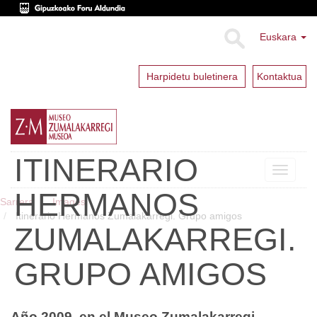
Euskara
Harpidetu buletinera
Kontaktua
ITINERARIO
Toggle
navigat
HERMANOS
Sarrera
Images
Itinerario Hermanos Zumalakarregi. Grupo amigos
ZUMALAKARREGI.
GRUPO AMIGOS
Año 2009, en el Museo Zumalakarregi.