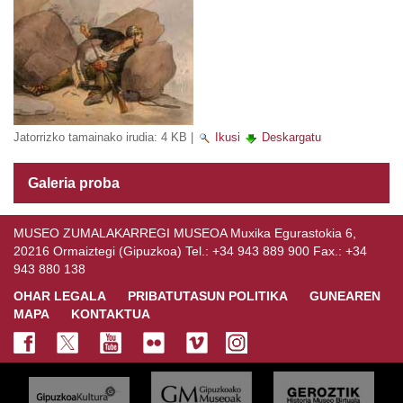
Jatorrizko tamainako irudia:
4 KB
|
Ikusi
Deskargatu
Galeria proba
MUSEO ZUMALAKARREGI MUSEOA Muxika Egurastokia 6,
20216 Ormaiztegi (Gipuzkoa) Tel.: +34 943 889 900 Fax.: +34
943 880 138
OHAR LEGALA
PRIBATUTASUN POLITIKA
GUNEAREN
MAPA
KONTAKTUA