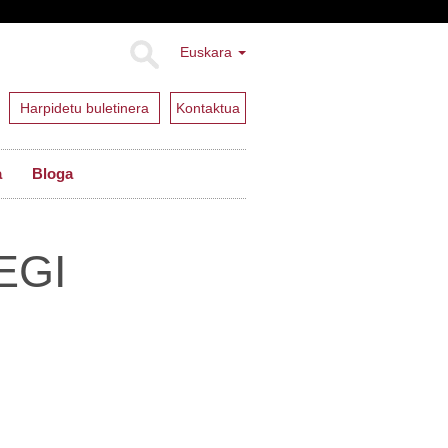
Euskara
Harpidetu buletinera
Kontaktua
a
Bloga
EGI