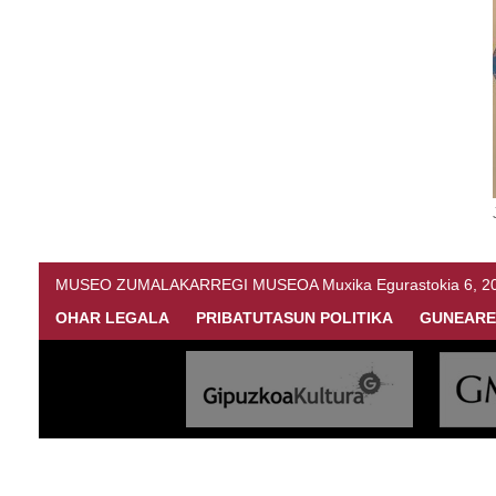
MUSEO ZUMALAKARREGI MUSEOA Muxika Egurastokia 6, 20216 
OHAR LEGALA
PRIBATUTASUN POLITIKA
GUNEARE