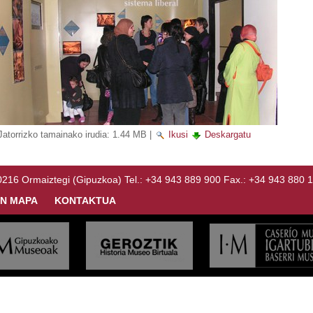
Jatorrizko tamainako irudia:
1.44 MB
|
Ikusi
Deskargatu
Ormaiztegi (Gipuzkoa) Tel.: +34 943 889 900 Fax.: +34 943 880 
N MAPA
KONTAKTUA