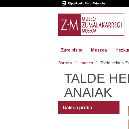
Zure bisita
Museoa
Hezkun
Sarrera
Images
Talde heldua-Z
TALDE H
ANAIAK
Galeria proba