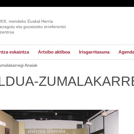
XIX. mendeko Euskal Herria
ezagutu eta gozatzeko erreferentzi
zentroa
tza eskaintza
Artxibo aktiboa
Irisgarritasuna
Agend
umalakarregi Anaiak
ELDUA-ZUMALAKARR