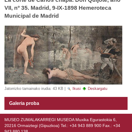
VII, nº 35. Madrid, 9-IX-1898 Hemeroteca
Municipal de Madrid
Jatorrizko tamainako irudia:
43 KB
|
Ikusi
Deskargatu
Galeria proba
MUSEO ZUMALAKARREGI MUSEOA Muxika Egurastokia 6,
20216 Ormaiztegi (Gipuzkoa) Tel.: +34 943 889 900 Fax.: +34
943 880 138