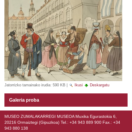
Jatorrizko tamainako irudia:
590 KB
|
Ikusi
Deskargatu
Galeria proba
MUSEO ZUMALAKARREGI MUSEOA Muxika Egurastokia 6,
20216 Ormaiztegi (Gipuzkoa) Tel.: +34 943 889 900 Fax.: +34
943 880 138