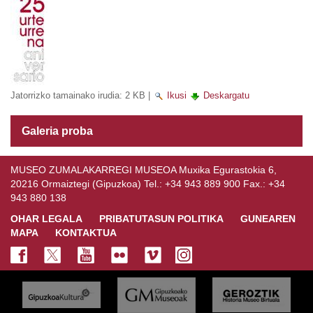
Jatorrizko tamainako irudia:
2 KB
|
Ikusi
Deskargatu
Galeria proba
MUSEO ZUMALAKARREGI MUSEOA Muxika Egurastokia 6,
20216 Ormaiztegi (Gipuzkoa) Tel.: +34 943 889 900 Fax.: +34
943 880 138
OHAR LEGALA
PRIBATUTASUN POLITIKA
GUNEAREN
MAPA
KONTAKTUA