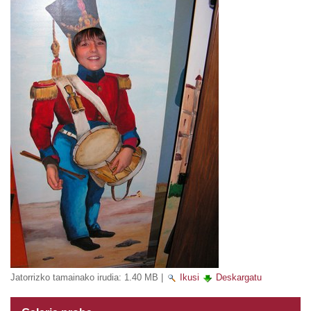
Jatorrizko tamainako irudia:
1.40 MB
|
Ikusi
Deskargatu