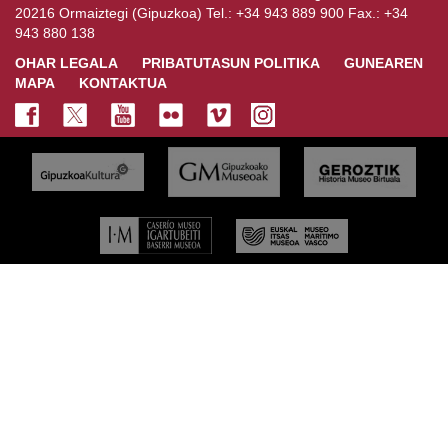
20216 Ormaiztegi (Gipuzkoa) Tel.: +34 943 889 900 Fax.: +34
943 880 138
OHAR LEGALA
PRIBATUTASUN POLITIKA
GUNEAREN
MAPA
KONTAKTUA