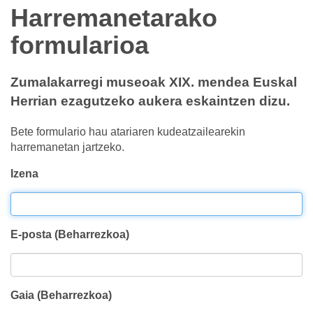
Harremanetarako
formularioa
Zumalakarregi museoak XIX. mendea Euskal
Herrian ezagutzeko aukera eskaintzen dizu.
Bete formulario hau atariaren kudeatzailearekin
harremanetan jartzeko.
Izena
E-posta (Beharrezkoa)
Gaia (Beharrezkoa)