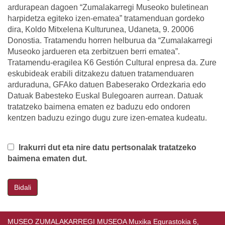
ardurapean dagoen “Zumalakarregi Museoko buletinean
harpidetza egiteko izen-ematea” tratamenduan gordeko
dira, Koldo Mitxelena Kulturunea, Udaneta, 9. 20006
Donostia. Tratamendu horren helburua da “Zumalakarregi
Museoko jardueren eta zerbitzuen berri ematea”.
Tratamendu-eragilea K6 Gestión Cultural enpresa da. Zure
eskubideak erabili ditzakezu datuen tratamenduaren
arduraduna, GFAko datuen Babeserako Ordezkaria edo
Datuak Babesteko Euskal Bulegoaren aurrean. Datuak
tratatzeko baimena ematen ez baduzu edo ondoren
kentzen baduzu ezingo dugu zure izen-ematea kudeatu.
Irakurri dut eta nire datu pertsonalak tratatzeko
baimena ematen dut.
Bidali
MUSEO ZUMALAKARREGI MUSEOA Muxika Egurastokia 6,