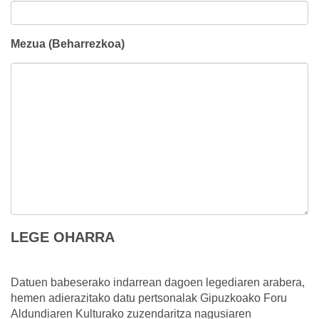
Mezua (Beharrezkoa)
LEGE OHARRA
Datuen babeserako indarrean dagoen legediaren arabera,
hemen adierazitako datu pertsonalak Gipuzkoako Foru
Aldundiaren Kulturako zuzendaritza nagusiaren