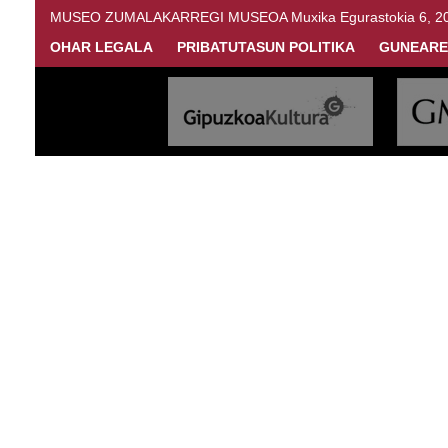
MUSEO ZUMALAKARREGI MUSEOA Muxika Egurastokia 6, 20216 
OHAR LEGALA
PRIBATUTASUN POLITIKA
GUNEARE