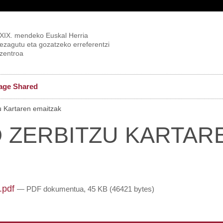
XIX. mendeko Euskal Herria
ezagutu eta gozatzeko erreferentzi
zentroa
age Shared
 Kartaren emaitzak
O ZERBITZU KARTAR
.pdf
— PDF dokumentua, 45 KB (46421 bytes)