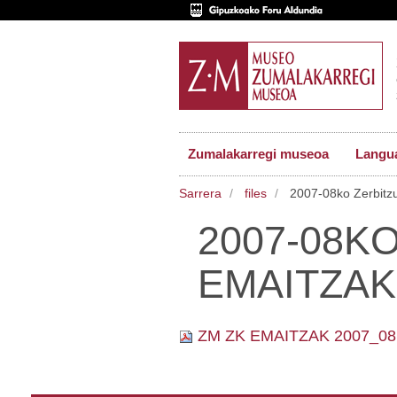
Zumalakarregi museoa
Langu
Sarrera
files
2007-08ko Zerbitzu
2007-08K
EMAITZAK
ZM ZK EMAITZAK 2007_08