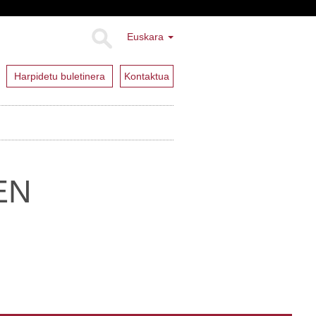
Euskara
Harpidetu buletinera
Kontaktua
EN