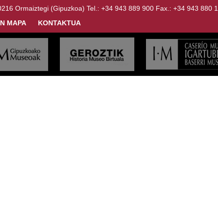
Ormaiztegi (Gipuzkoa) Tel.: +34 943 889 900 Fax.: +34 943 880 
N MAPA
KONTAKTUA