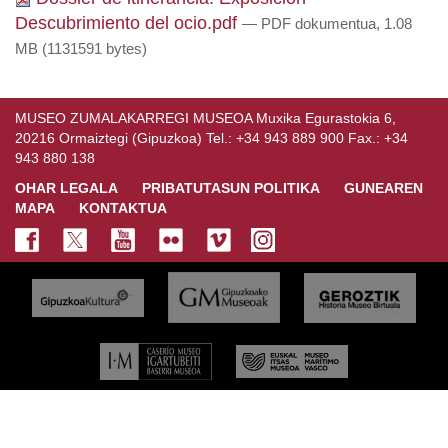
Descubrimiento del ocio.pdf
— PDF dokumentua, 1.08
MB (1131591 bytes)
MUSEO ZUMALAKARREGI MUSEOA Muxika Egurastokia 6,
20216 Ormaiztegi (Gipuzkoa) Tel.: +34 943 889 900 Fax.: +34
943 880 138
OHAR LEGALA
PRIBATUTASUN POLITIKA
GUNEAREN
MAPA
KONTAKTUA