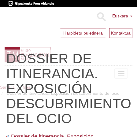
Euskara
Harpidetu buletinera
Kontaktua
DOSSIER DE
ITINERANCIA.
Toggle
navigat
EXPOSICIÓN
Sarrera
files
Dossier de itinerancia. Exposición Descubrimiento del ocio
DESCUBRIMIENTO
DEL OCIO
Dossier de itinerancia. Exposición