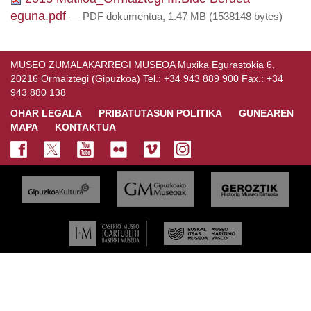
eguna.pdf
— PDF dokumentua, 1.47 MB (1538148 bytes)
MUSEO ZUMALAKARREGI MUSEOA Muxika Egurastokia 6,
20216 Ormaiztegi (Gipuzkoa) Tel.: +34 943 889 900 Fax.: +34
943 880 138
OHAR LEGALA
PRIBATUTASUN POLITIKA
GUNEAREN
MAPA
KONTAKTUA