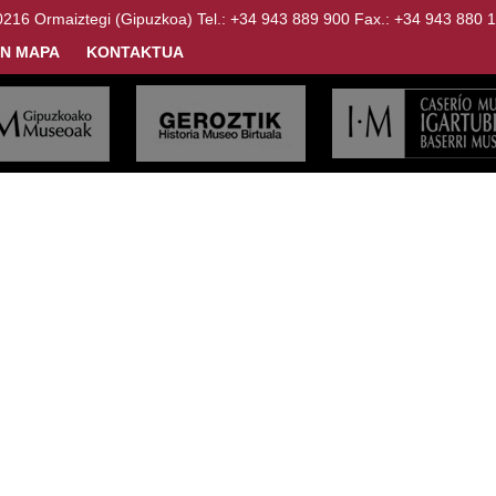
Ormaiztegi (Gipuzkoa) Tel.: +34 943 889 900 Fax.: +34 943 880 
N MAPA
KONTAKTUA