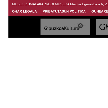
MUSEO ZUMALAKARREGI MUSEOA Muxika Egurastokia 6, 20216 
OHAR LEGALA
PRIBATUTASUN POLITIKA
GUNEARE