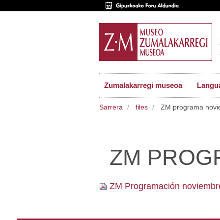
Zumalakarregi museoa
Langu
Sarrera
files
ZM programa novi
ZM PROG
ZM Programación noviembr