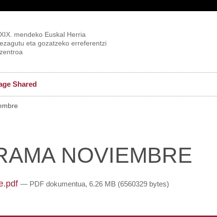
XIX. mendeko Euskal Herria
ezagutu eta gozatzeko erreferentzi
zentroa
age Shared
embre
RAMA NOVIEMBRE
e.pdf
— PDF dokumentua, 6.26 MB (6560329 bytes)