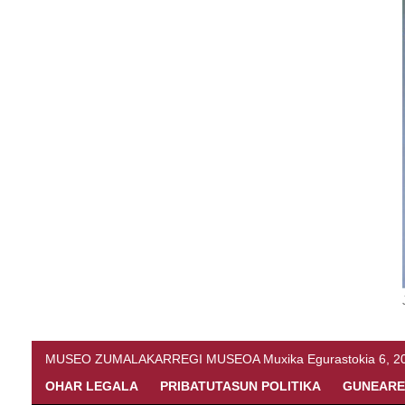
MUSEO ZUMALAKARREGI MUSEOA Muxika Egurastokia 6, 20216 
OHAR LEGALA
PRIBATUTASUN POLITIKA
GUNEARE