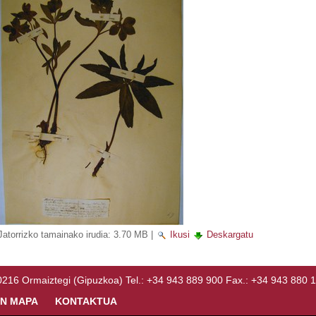
Jatorrizko tamainako irudia:
3.70 MB
|
Ikusi
Deskargatu
Ormaiztegi (Gipuzkoa) Tel.: +34 943 889 900 Fax.: +34 943 880 
N MAPA
KONTAKTUA