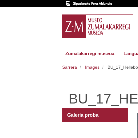
Zumalakarregi museoa
Langu
Sarrera
Images
BU_17_Hellebor
BU_17_HE
Galeria proba