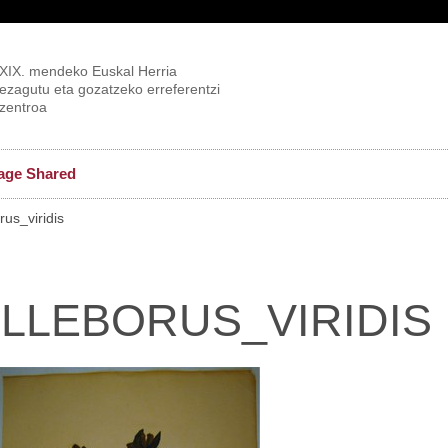
XIX. mendeko Euskal Herria
ezagutu eta gozatzeko erreferentzi
zentroa
age Shared
us_viridis
LLEBORUS_VIRIDIS