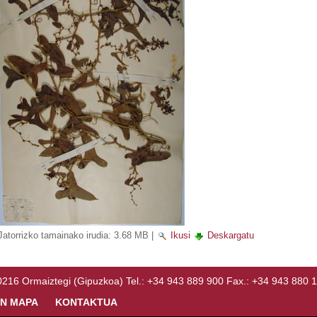
Jatorrizko tamainako irudia:
3.68 MB
|
Ikusi
Deskargatu
Ormaiztegi (Gipuzkoa) Tel.: +34 943 889 900 Fax.: +34 943 880 
N MAPA
KONTAKTUA