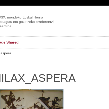
XIX. mendeko Euskal Herria
ezagutu eta gozatzeko erreferentzi
zentroa
age Shared
aspera
MILAX_ASPERA