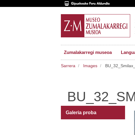
Zumalakarregi museoa
Langu
Sarrera
Images
BU_32_Smilax_
BU_32_S
Galeria proba