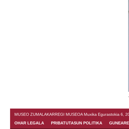
MUSEO ZUMALAKARREGI MUSEOA Muxika Egurastokia 6, 20216 
OHAR LEGALA
PRIBATUTASUN POLITIKA
GUNEARE