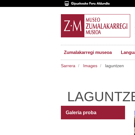
Zumalakarregi museoa
Langu
Sarrera
Images
laguntzen
LAGUNTZ
Galeria proba