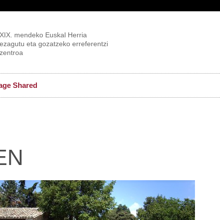
XIX. mendeko Euskal Herria
ezagutu eta gozatzeko erreferentzi
zentroa
age Shared
EN