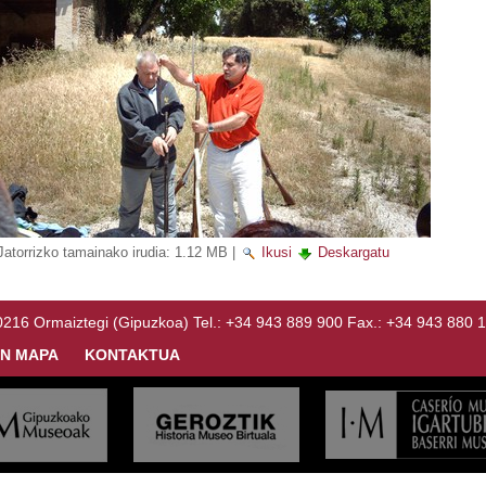
Jatorrizko tamainako irudia:
1.12 MB
|
Ikusi
Deskargatu
Ormaiztegi (Gipuzkoa) Tel.: +34 943 889 900 Fax.: +34 943 880 
N MAPA
KONTAKTUA