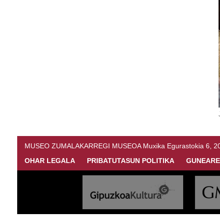
MUSEO ZUMALAKARREGI MUSEOA Muxika Egurastokia 6, 20216 
OHAR LEGALA
PRIBATUTASUN POLITIKA
GUNEARE