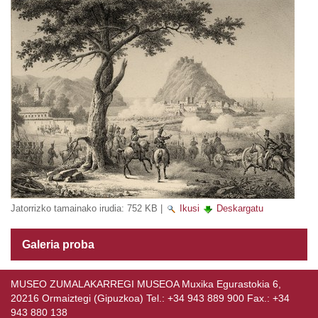
Jatorrizko tamainako irudia:
752 KB
|
Ikusi
Deskargatu
Galeria proba
MUSEO ZUMALAKARREGI MUSEOA Muxika Egurastokia 6,
20216 Ormaiztegi (Gipuzkoa) Tel.: +34 943 889 900 Fax.: +34
943 880 138