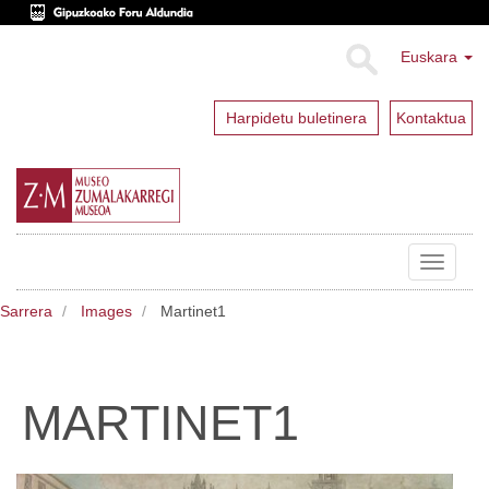
Euskara
Harpidetu buletinera
Kontaktua
Toggle
navigat
Sarrera
Images
Martinet1
MARTINET1