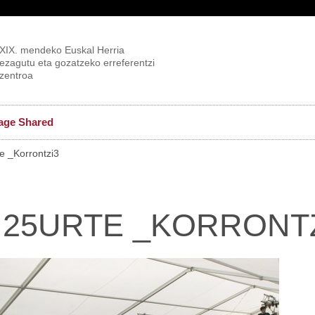
XIX. mendeko Euskal Herria
ezagutu eta gozatzeko erreferentzi
zentroa
age Shared
e _Korrontzi3
 25URTE _KORRONT