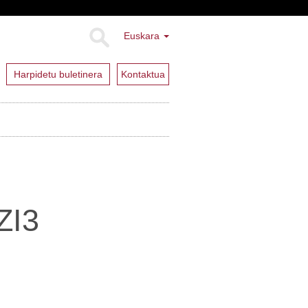
Euskara
Harpidetu buletinera
Kontaktua
ZI3