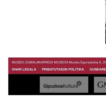
MUSEO ZUMALAKARREGI MUSEOA Muxika Egurastokia 6, 20216 
OHAR LEGALA
PRIBATUTASUN POLITIKA
GUNEARE