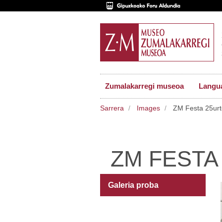
Zumalakarregi museoa
Langu
Sarrera
Images
ZM Festa 25urt
ZM FESTA
Galeria proba