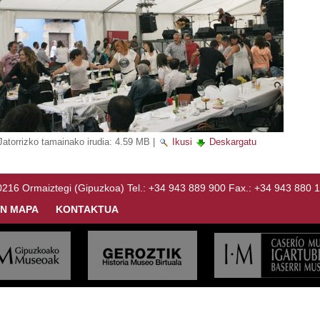
Jatorrizko tamainako irudia:
4.59 MB
|
Ikusi
Deskargatu
Ormaiztegi (Gipuzkoa) Tel.: +34 943 889 900 Fax.: +34 943 880 
N MAPA
KONTAKTUA