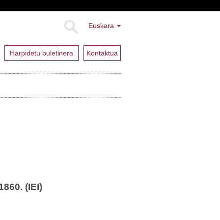
Euskara
Harpidetu buletinera
Kontaktua
860. (IEI)