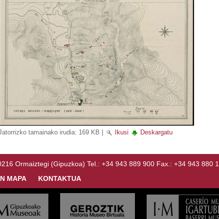
Jatorrizko tamainako irudia:
169 KB
|
Ikusi
Deskargatu
Ormaiztegi (Gipuzkoa) Tel.: +34 943 889 900 Fax.: +34 943 880 
N MAPA
KONTAKTUA