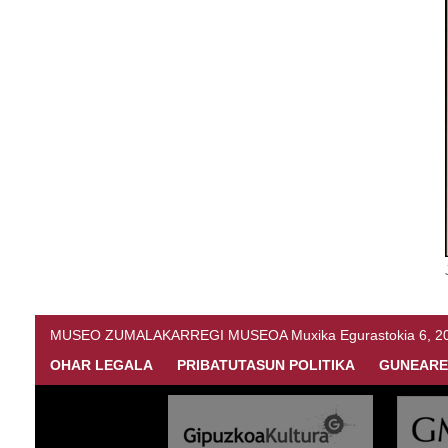
MUSEO ZUMALAKARREGI MUSEOA Muxika Egurastokia 6, 20216 
OHAR LEGALA
PRIBATUTASUN POLITIKA
GUNEARE