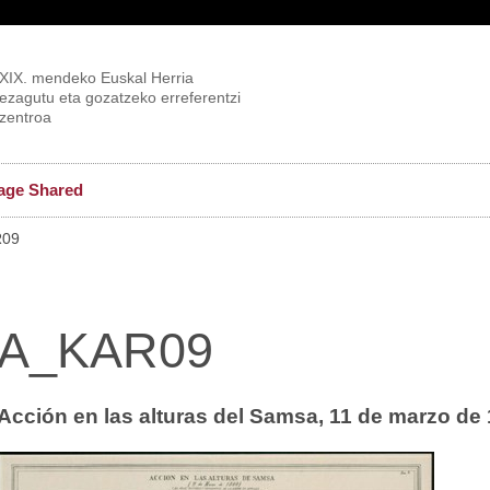
XIX. mendeko Euskal Herria
ezagutu eta gozatzeko erreferentzi
zentroa
age Shared
R09
A_KAR09
Acción en las alturas del Samsa, 11 de marzo de 1