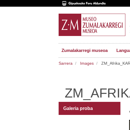
Zumalakarregi museoa
Langu
Sarrera
Images
ZM_Afrika_KA
ZM_AFRIK
Galeria proba