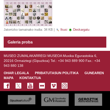
Jatorrizko tamainako irudia:
34 KB
|
Ikusi
Deskargatu
Galeria proba
MUSEO ZUMALAKARREGI MUSEOA Muxika Egurastokia 6,
20216 Ormaiztegi (Gipuzkoa) Tel.: +34 943 889 900 Fax.: +34
943 880 138
OHAR LEGALA
PRIBATUTASUN POLITIKA
GUNEAREN
MAPA
KONTAKTUA