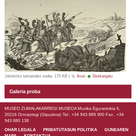
Jatorrizko tamainako irudia:
175 KB
|
Ikusi
Deskargatu
Galeria proba
MUSEO ZUMALAKARREGI MUSEOA Muxika Egurastokia 6,
20216 Ormaiztegi (Gipuzkoa) Tel.: +34 943 889 900 Fax.: +34
943 880 138
OHAR LEGALA
PRIBATUTASUN POLITIKA
GUNEAREN
MAPA
KONTAKTUA