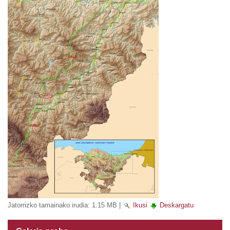
Jatorrizko tamainako irudia:
1.15 MB
|
Ikusi
Deskargatu