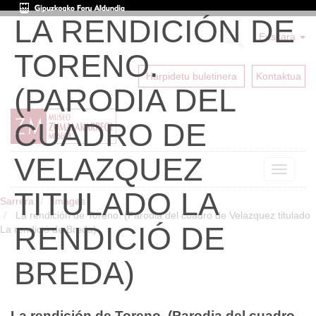
LA RENDICIÓN DE
Euskara
TORENO.
Harpidetu buletinera
Kontaktua
(PARODIA DEL
CUADRO DE
VELAZQUEZ
Toggle
navigat
TITULADO LA
Sarrera
Images
La rendición de Toreno. (Parodia del cuadro de Velazquez titulado
RENDICIÓ DE
La rendició de Breda)
BREDA)
La rendición de Toreno. (Parodia del cuadro