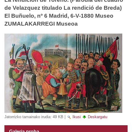
de Velazquez titulado La rendició de Breda)
El Buñuelo, nº 6 Madrid, 6-V-1880 Museo
ZUMALAKARREGI Museoa
Jatorrizko tamainako irudia:
49 KB
|
Ikusi
Deskargatu
Galeria proba