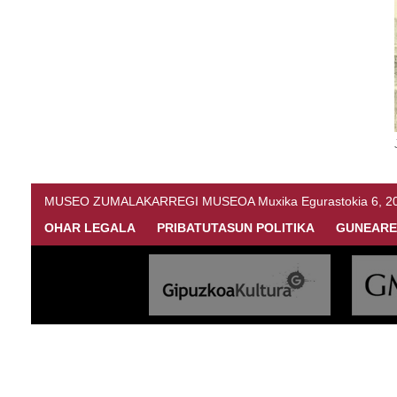
MUSEO ZUMALAKARREGI MUSEOA Muxika Egurastokia 6, 20216 
OHAR LEGALA
PRIBATUTASUN POLITIKA
GUNEARE