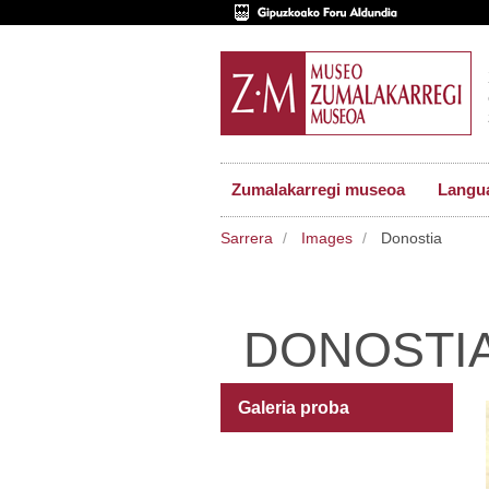
Zumalakarregi museoa
Langu
Sarrera
Images
Donostia
DONOSTI
Galeria proba