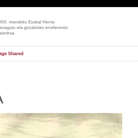
XIX. mendeko Euskal Herria
ezagutu eta gozatzeko erreferentzi
zentroa
age Shared
A