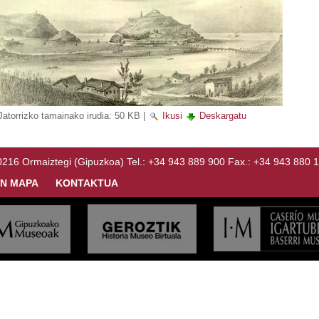
Jatorrizko tamainako irudia:
50 KB
|
Ikusi
Deskargatu
Ormaiztegi (Gipuzkoa) Tel.: +34 943 889 900 Fax.: +34 943 880 
N MAPA
KONTAKTUA