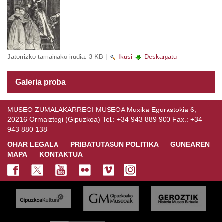
Jatorrizko tamainako irudia:
3 KB
|
Ikusi
Deskargatu
Galeria proba
MUSEO ZUMALAKARREGI MUSEOA Muxika Egurastokia 6,
20216 Ormaiztegi (Gipuzkoa) Tel.: +34 943 889 900 Fax.: +34
943 880 138
OHAR LEGALA
PRIBATUTASUN POLITIKA
GUNEAREN
MAPA
KONTAKTUA